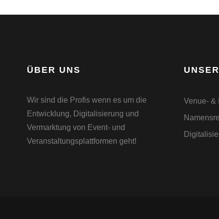
ÜBER UNS
UNSER
Wir sind die Profis wenn es um die
Venue- &
Entwicklung, Digitalisierung und
Namensre
Vermarktung von Event- und
Digitalisi
Veranstaltungsplattformen geht!