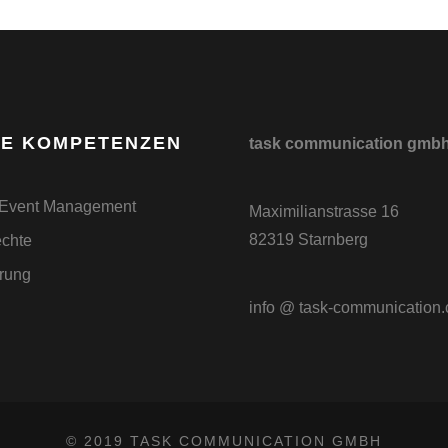
E KOMPETENZEN
task communication gmb
 Event Management
Maximilianstrasse 16
82319 Starnberg
chte
erung
info @ task-communication
© 2019 TASK COMMUNICATION GMBH