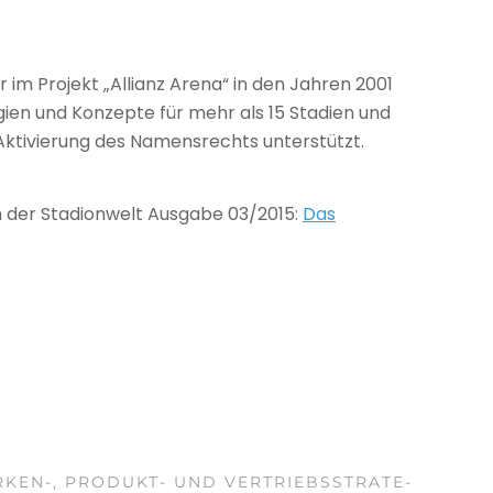
 im Pro­jekt „Alli­anz Arena“ in den Jah­ren 2001
e­gien und Kon­zepte für mehr als 15 Sta­dien und
Akti­vie­rung des Namens­rechts unterstützt.
 der Sta­di­onwelt Aus­gabe 03/2015:
Das
­KEN-, PRO­DUKT- UND VER­TRIEBS­STRA­TE­