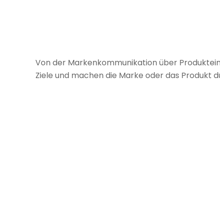
Von der Mar­ken­kom­mu­ni­ka­tion über Pro­dukt­einfü
Ziele und machen die Marke oder das Pro­dukt dur