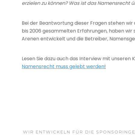
erzielen zu können? Was ist das Namensrecht
Bei der Beant­wor­tung die­ser Fra­gen ste­hen wir 
bis 2006 gesam­mel­ten Erfah­run­gen, haben wir sei
Are­nen ent­wi­ckelt und die Betrei­ber, Namens­g
Lesen Sie dazu auch das Inter­view mit unse­ren 
Namensrecht muss gelebt werden
!
WIR ENT­WI­CKELN FÜR DIE SPON­SO­RIN­G­