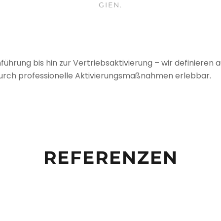
GIEN.
hrung bis hin zur Ver­triebs­ak­ti­vie­rung – wir defi­nie­ren a
ch pro­fes­sio­nelle Akti­vie­rungsmaßnah­men erleb­bar.
REFERENZEN