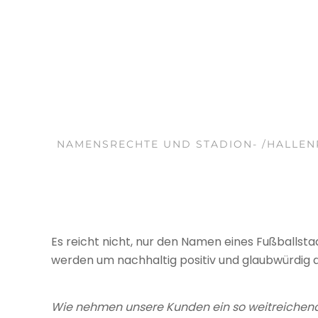
NAMENS­RECHTE UND STA­DION- /HAL­LEN­P
Es reicht nicht, nur den Namen eines Fußball­sta­di
wer­den um nach­hal­tig posi­tiv und glaubwürdig
Wie nehmen unsere Kunden ein so weitreichen