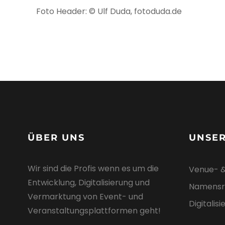
Foto Header: © Ulf Duda, fotoduda.de
ÜBER UNS
UNSE
Wir sind die Profis wenn es um die
Venue- 
Entwicklung, Digitalisierung und
Namensr
Vermarktung von Event- und
Digitalis
Veranstaltungsplattformen geht!