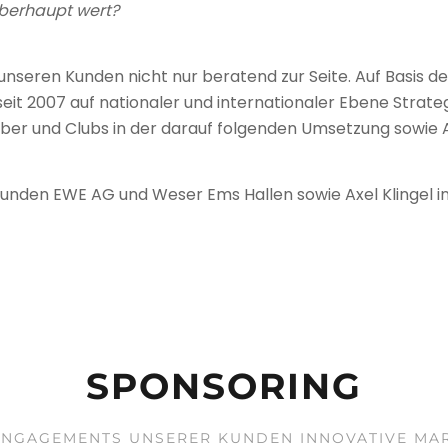
 überhaupt wert?
unse­ren Kun­den nicht nur bera­tend zur Seite. Auf Basis der
t 2007 auf natio­na­ler und inter­na­tio­na­ler Ebene Stra­t
e­ber und Clubs in der dar­auf fol­gen­den Umset­zung sowie 
Kun­den EWE AG und Weser Ems Hal­len sowie Axel Klin­gel in
SPONSORING
EN­GA­GE­MENTS UNSE­RER KUN­DEN INNO­VA­TIVE MAR