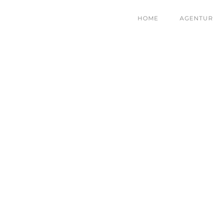
HOME
AGENTUR
NAMENSRECHTE
HOME
|
NAMENSRECHTE