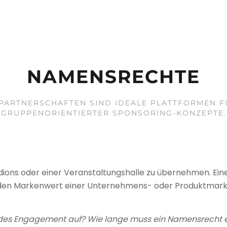
NAMENS­RECHTE
ART­NER­SCHAF­TEN SIND IDEALE PLATT­FOR­MEN FÜ
GRUP­PEN­ORI­EN­TIER­TER SPON­SO­RING-KON­ZEPTE.
­ons oder einer Ver­an­stal­tungs­halle zu über­neh­men. Eine 
 den Mar­ken­wert einer Unter­neh­mens- oder Pro­dukt­mar
des Engagement auf? Wie lange muss ein Namensrecht 