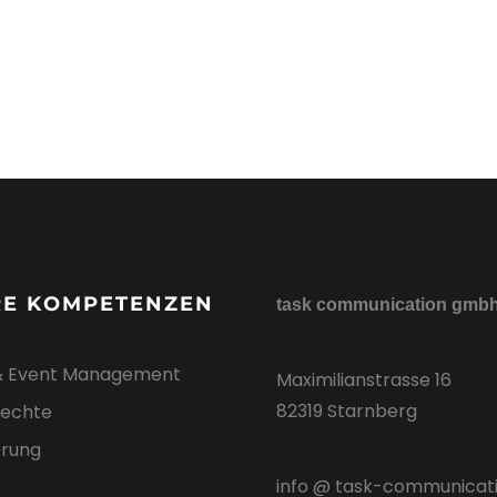
RE KOMPETENZEN
task communication gmb
& Event Management
Maximilianstrasse 16
82319 Starnberg
echte
ierung
info @ task-communicat