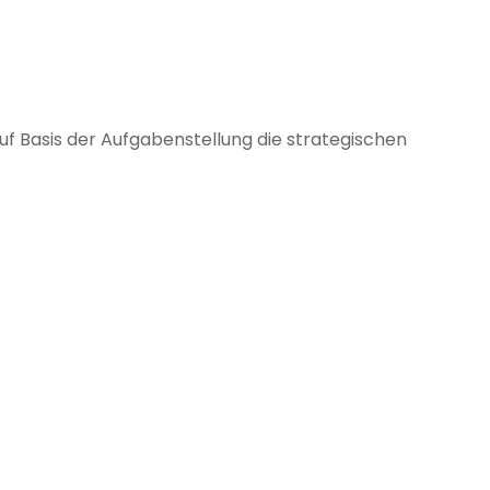
uf Basis der Auf­ga­ben­stel­lung die stra­te­gi­schen