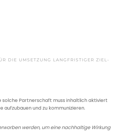
R DIE UMSET­ZUNG LANG­FRIS­TI­GER ZIEL­
sol­che Part­ner­schaft muss inhalt­lich akti­viert
ke auf­zu­bauen und zu kom­mu­ni­zie­ren.
erworben werden, um eine nachhaltige Wirkung