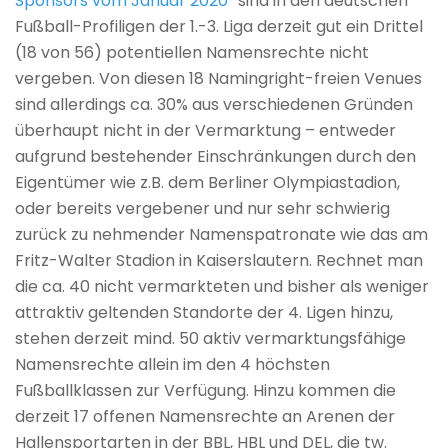
Sponsors vom Januar 2020
sind in den deutschen
Fußball-Profiligen der 1.-3. Liga derzeit gut ein Drittel
(18 von 56) potentiellen Namensrechte nicht
vergeben. Von diesen 18 Namingright-freien Venues
sind allerdings ca. 30% aus verschiedenen Gründen
überhaupt nicht in der Vermarktung – entweder
aufgrund bestehender Einschränkungen durch den
Eigentümer wie z.B. dem Berliner Olympiastadion,
oder bereits vergebener und nur sehr schwierig
zurück zu nehmender Namenspatronate wie das am
Fritz-Walter Stadion in Kaiserslautern. Rechnet man
die ca. 40 nicht vermarkteten und bisher als weniger
attraktiv geltenden Standorte der 4. Ligen hinzu,
stehen derzeit mind. 50 aktiv vermarktungsfähige
Namensrechte allein im den 4 höchsten
Fußballklassen zur Verfügung. Hinzu kommen die
derzeit 17 offenen Namensrechte an Arenen der
Hallensportarten in der BBL, HBL und DEL, die tw.