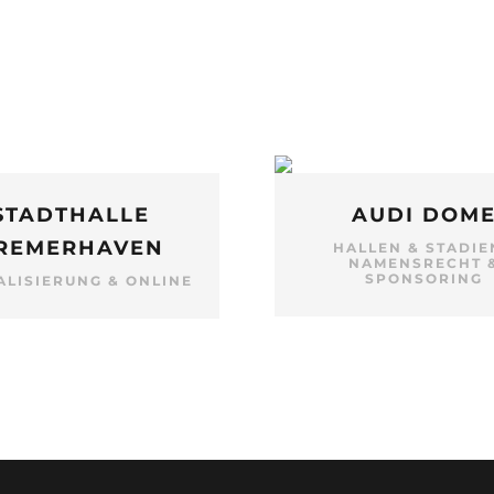
STADTHALLE
AUDI DOM
REMERHAVEN
HALLEN & STADIE
NAMENSRECHT 
SPONSORING
ALISIERUNG & ONLINE