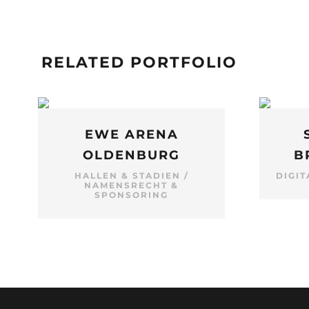
RELATED PORTFOLIO
EWE ARENA
OLDENBURG
B
HALLEN & STADIEN
/
DIGIT
NAMENSRECHT &
SPONSORING