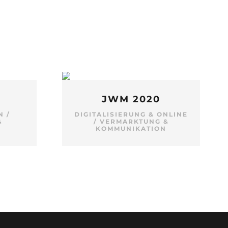
E
JWM 2020
N
/
DIGITALISIERUNG & ONLINE
&
/
VERMARKTUNG &
KOMMUNIKATION