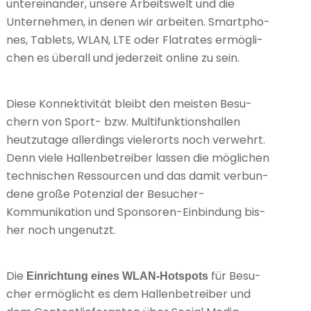
untereinander, unsere Arbeitswelt und die
Unternehmen, in denen wir arbei­ten. Smart­pho­
nes, Tablets, WLAN, LTE oder Flat­rates ermögli­
chen es über­all und jeder­zeit online zu sein.
Diese Kon­nek­ti­vität bleibt den meis­ten Besu­
chern von Sport- bzw. Mul­ti­funk­ti­ons­hal­len
heut­zu­tage aller­dings vie­ler­orts noch ver­wehrt.
Denn viele Hal­len­be­trei­ber las­sen die mögli­chen
tech­ni­schen Res­sour­cen und das damit ver­bun­
dene große Potenzial der Besucher-
Kommunikation und Sponsoren-Einbindung bis­
her noch unge­nutzt.
Die
für Besu­
Einrichtung eines WLAN-Hotspots
cher ermöglicht es dem Hal­len­be­trei­ber und