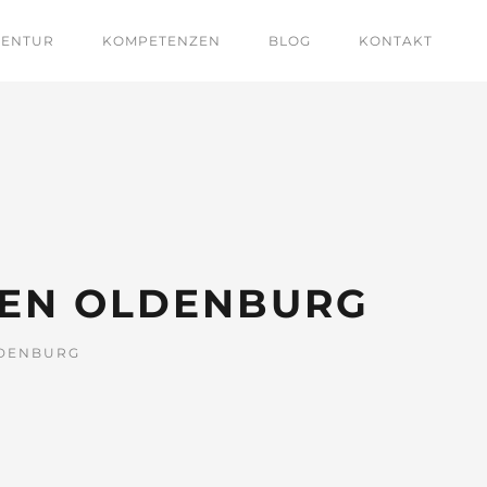
GENTUR
KOMPETENZEN
BLOG
KONTAKT
LEN OLDENBURG
LDENBURG