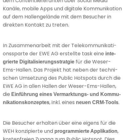
dem Con­tent­lie­fe­ran­ten über Social Media
Kanäle, mobi­le Apps und digi­tale Kom­mu­ni­ka­tion
auf dem Hal­len­gelände mit dem Besu­cher in
direk­ten Kon­takt zu tre­ten.
In Zusam­men­ar­beit mit der Tele­kom­mu­ni­ka­ti­
ons­sparte der EWE AG erstellte task eine
inte­
für die Weser-
grierte Digi­ta­li­sie­rungs­strat­gie
Ems-Hal­len. Das Pro­jekt hat neben der tech­ni­
schen Umset­zung des Public Hot­spots durch die
EWE AG in allen Hal­len der Weser-Ems-Hal­len,
die
Einführung eines Ver­mark­tungs- und Kom­mu­
, inkl. eines
.
ni­ka­ti­ons­kon­zeptes
neuen CRM-Tools
Die Besu­cher erhal­ten über eine eigens für die
WEH kon­zi­pierte und
,
pro­gram­mierte Appli­ka­tion
kos­ten­freien Zugang zum Public Hot­spot. Dies