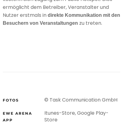
ermöglicht dem Betrei­ber, Ver­an­stal­ter und
Nut­zer erst­mals in
direkte Kommunikation mit den
zu tre­ten.
Besuchern von Veranstaltungen
© Task Communication GmbH
FOTOS
Itunes-Store
,
Google Play-
EWE ARENA
Store
APP