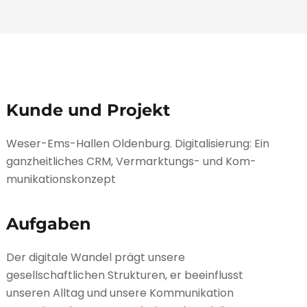
Kunde und Projekt
Weser-Ems-Hallen Oldenburg. Digitalisierung: Ein
ganz­heit­li­ches CRM, Ver­mark­tungs- und Kom­
mu­ni­ka­ti­ons­kon­zept
Aufgaben
Der digitale Wandel prägt unsere
gesellschaftlichen Strukturen, er beeinflusst
unseren Alltag und unsere Kommunikation