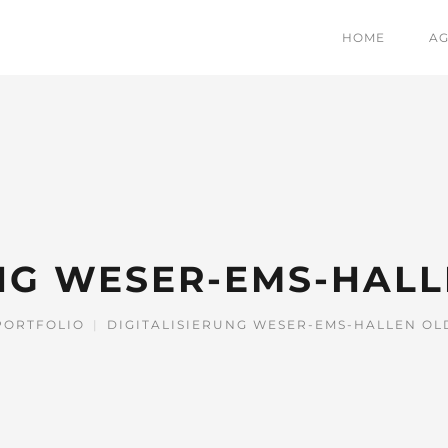
HOME
A
UNG WESER-EMS-HAL
PORTFOLIO
|
DIGITALISIERUNG WESER-EMS-HALLEN O